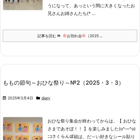
うになって、あっという間に大きくなったお
兄さんお姉さんたち(* ...
記事を読む
お別れ会
（2025 ...
ももの節句～おひな祭り～№2（2025・3・3）
2025年3月4日
diary
おひな祭り集会が終わってからは、【 おひな
さまであそぼ！！ 】を楽しみました(o^―^o)
ﾆｺ
さくらんぼ組は、だ～い好きなシール貼り