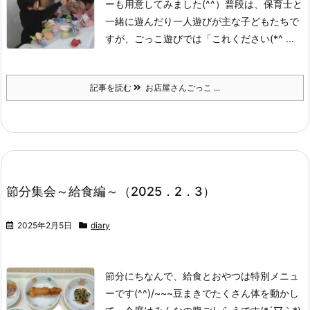
ーも用意してみました(^^）
普段は、保育士と
一緒に遊んだり一人遊びが主な子どもたちで
すが、ごっこ遊びでは「これください(*^ ...
記事を読む
お店屋さんごっこ ...
節分集会～給食編～（2025．2．3）
2025年2月5日
diary
節分にちなんで、給食とおやつは特別メニュ
ーです(^^)/~~~
豆まきでたくさん体を動かし