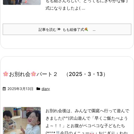
もも組さんらしい、とってもにぎやかな修了
式になりましたよ( ...
記事を読む
もも組修了式
...
お別れ会
パート２ （2025・3・13）
2025年3月13日
diary
お別れ会後は、みんなで園庭へ行って遊んで
きました(^^)
沢山遊んで「早くご飯たべよう
よ～！！」とお腹がペコペコな子どもたち
(*^^*
今日のメニュー
・おにぎり・わか