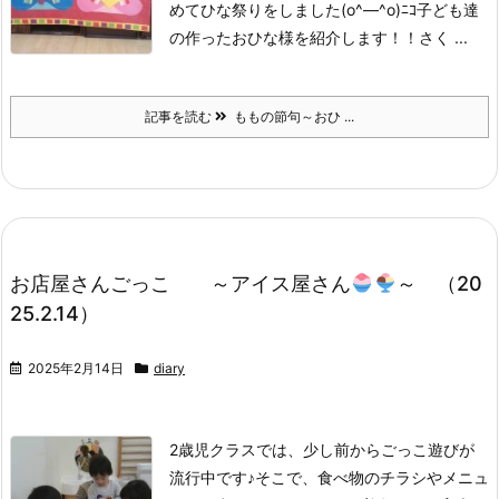
めてひな祭りをしました(o^―^o)ﾆｺ
子ども達
の作ったおひな様を紹介します！！
さく ...
記事を読む
ももの節句～おひ ...
お店屋さんごっこ ～アイス屋さん
～ （20
25.2.14）
2025年2月14日
diary
2歳児クラスでは、少し前からごっこ遊びが
流行中です♪
そこで、食べ物のチラシやメニュ