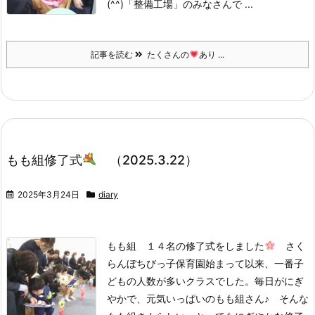
(^^)
「整備工場」のみなさんで ...
記事を読む
たくさんの
あり ...
もも組修了式
（2025.3.22）
2025年3月24日
diary
もも組 １４名の修了式をしました
さく
らんぼちびっ子保育園始まって以来、一番子
どもの人数が多いクラスでした。
毎日がにぎ
やかで、元気いっぱいのもも組さん♪ そんな