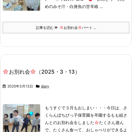
めのみそ汁・白身魚の甘辛絡 ...
記事を読む
お別れ会
パート ...
お別れ会
（2025・3・13）
2025年3月13日
diary
もうすぐで３月もおしまい・・・今日は、さ
くらんぼちびっ子保育園を卒園するもも組さ
んとのお別れ会をしました
たくさん遊ん
で、たくさん食べて、おしゃべりができるよ