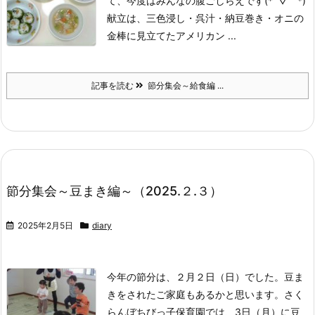
て、今度はみんなの腹ごしらえです(*´▽｀*)
献立は、三色浸し・呉汁・納豆巻き・オニの
金棒に見立てたアメリカン ...
記事を読む
節分集会～給食編 ...
節分集会～豆まき編～（2025.２.３）
2025年2月5日
diary
今年の節分は、２月２日（日）でした。豆ま
きをされたご家庭もあるかと思います。さく
らんぼちびっ子保育園では、3日（月）に豆