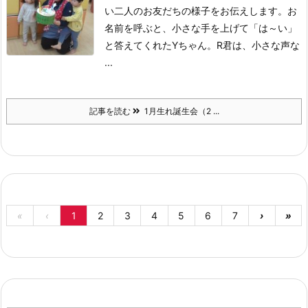
い二人のお友だちの様子をお伝えします。
お
名前を呼ぶと、小さな手を上げて「は～い」
と答えてくれたYちゃん。
R君は、小さな声な
...
記事を読む
1月生れ誕生会（2 ...
«
‹
1
2
3
4
5
6
7
›
»