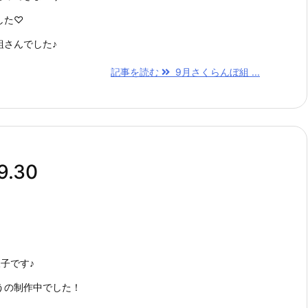
した♡
組さんでした♪
記事を読む
9月さくらんぼ組 ...
.30
子です♪
うの制作中でした！