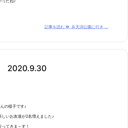
かったね♪
記事を読む
弁天潟公園に行き ...
020.9.30
んの様子です♪
新しいお友達が2名増えました♪
行ってきま～す！