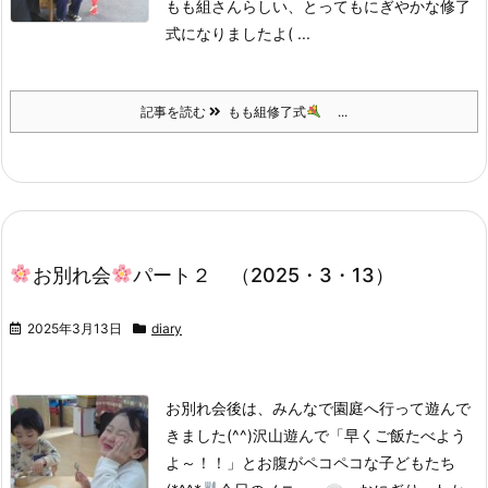
もも組さんらしい、とってもにぎやかな修了
式になりましたよ( ...
記事を読む
もも組修了式
...
お別れ会
パート２ （2025・3・13）
2025年3月13日
diary
お別れ会後は、みんなで園庭へ行って遊んで
きました(^^)
沢山遊んで「早くご飯たべよう
よ～！！」とお腹がペコペコな子どもたち