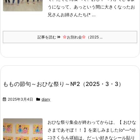
うになって、あっという間に大きくなったお
兄さんお姉さんたち(* ...
記事を読む
お別れ会
（2025 ...
ももの節句～おひな祭り～№2（2025・3・3）
2025年3月4日
diary
おひな祭り集会が終わってからは、【 おひな
さまであそぼ！！ 】を楽しみました(o^―^o)
ﾆｺ
さくらんぼ組は、だ～い好きなシール貼り