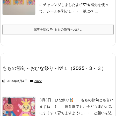
にチャレンジしましたよ(^▽^)/
指先を使っ
て、シールを剥がし・・・紙にペ ...
記事を読む
ももの節句～おひ ...
ももの節句～おひな祭り～№１（2025・3・３）
2025年3月4日
diary
3月3日、ひな祭り
ももの節句とも言い
ますね！！ 保育園でも、子ども達が元気
にすくすく育ちますように・・・と願いを込