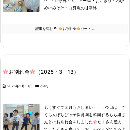
(*^^*
今日のメニュー
・おにぎり・わか
めのみそ汁・白身魚の甘辛絡 ...
記事を読む
お別れ会
パート ...
お別れ会
（2025・3・13）
2025年3月13日
diary
もうすぐで３月もおしまい・・・今日は、さ
くらんぼちびっ子保育園を卒園するもも組さ
んとのお別れ会をしました
たくさん遊ん
で、たくさん食べて、おしゃべりができるよ