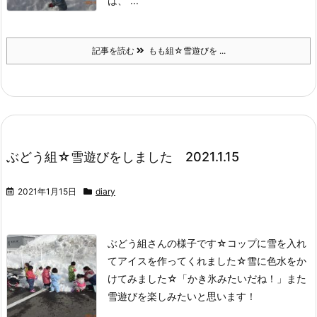
は、 ...
記事を読む
もも組☆雪遊びを ...
ぶどう組☆雪遊びをしました 2021.1.15
2021年1月15日
diary
ぶどう組さんの様子です☆
コップに雪を入れ
てアイスを作ってくれました☆
雪に色水をか
けてみました☆
「かき氷みたいだね！」
また
雪遊びを楽しみたいと思います！