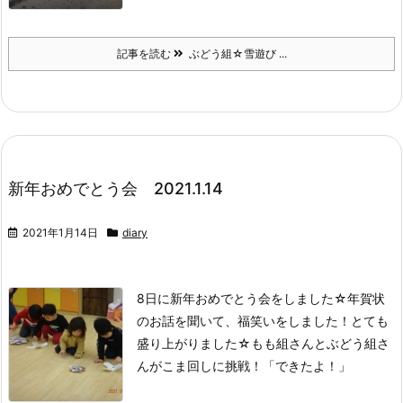
記事を読む
ぶどう組☆雪遊び ...
新年おめでとう会 2021.1.14
2021年1月14日
diary
8日に新年おめでとう会をしました☆
年賀状
のお話を聞いて、
福笑いをしました！
とても
盛り上がりました☆
もも組さんとぶどう組さ
んがこま回しに挑戦！
「できたよ！」