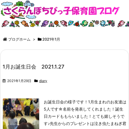
ブログホーム
>
2021年1月
1月お誕生日会 2021.1.27
2021年1月29日
diary
お誕生日会の様子です！
1月生まれのお友達は
5人です☆
名前を発表してくれました！
誕生
日カードももらいました！
とても嬉しそうで
す♪
先生からのプレゼントは泣き虫たまねぎ君