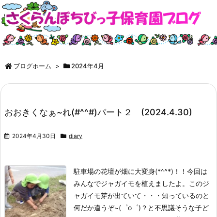
ブログホーム
>
2024年4月
おおきくなぁ~れ(#^^#)パート２ (2024.4.30)
2024年4月30日
diary
駐車場の花壇が畑に大変身(*^^*)！！今回は
みんなでジャガイモを植えましたよ。
このジ
ャガイモ芽が出ていて・・・知っているのと
何だか違うぞ~(゜o゜)？と不思議そうな子ど