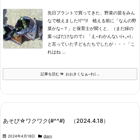
先日プラントで買ってきた、野菜の苗をみん
なで植えました!(^^)!
植える前に「なんの野
菜かな~？」と保育士が聞くと、（まだ緑の
葉っぱだけなので）「え~わかんない(+_+)」
と言っていた子どもたちでしたが・・・「こ
れはね ...
記事を読む
おおきくなぁ~れ( ...
あそび☆ワクワク(#^^#) （2024.4.18）
2024年4月18日
diary