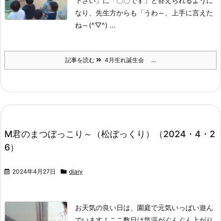
下さい」に「〇〇です」と答えられるように
なり、先生方からも「うわ～、上手に言えた
ね～(^▽^) ...
記事を読む
4月生れ誕生会 ...
M君のまつぼっこり～（松ぼっくり）（2024・4・2
6）
2024年4月27日
diary
お天気の良い日は、園庭で元気いっぱい遊ん
でいます！ここ数日は気温がぐんぐん上がり