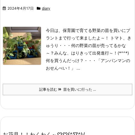
2024年4月17日
diary
今日は、保育園で育てる野菜の苗を買いにプ
ラントまで行って来ましたよ～！ トマト、き
ゅうり・・・何の野菜の苗が売ってるかな
～？みんな、はりきって出発進行～！(*^^*)
何を買うんだっけ？・・・「アンパンマンの
おせんべい！」 ...
記事を読む
苗を買いに行った ...
お花見！！わくわく～♡♡(^▽^)/