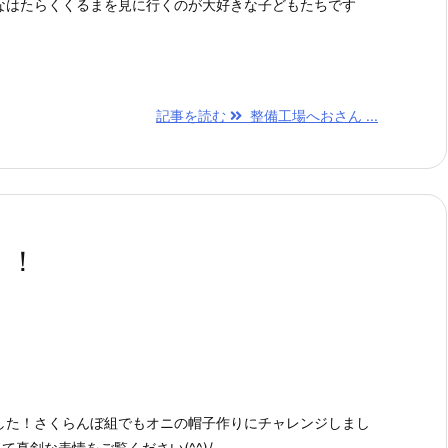
なはたらくくるまを見に行くのが大好きな子どもたちです
記事を読む
整備工場へおさん ...
！！
した！さくらんぼ組でもオニの帽子作りにチャレンジしまし
使って真剣な表情をご覧ください(^^)/