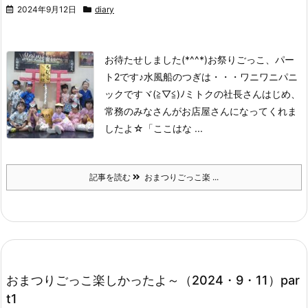
2024年9月12日
diary
お待たせしました(*^^*)お祭りごっこ、パー
ト2です♪
水風船のつぎは・・・ワニワニパニ
ックですヾ(≧▽≦)ﾉ
ミトクの社長さんはじめ、
常務のみなさんがお店屋さんになってくれま
したよ☆
「ここはな ...
記事を読む
おまつりごっこ楽 ...
おまつりごっこ楽しかったよ～（2024・9・11）par
t1