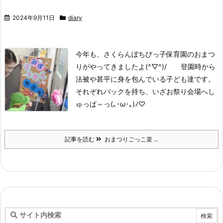
2024年9月11日
diary
今年も、さくらんぼちびっ子保育園のおまつ
りがやってきましたよ(^▽^)/ 登園時から
法被や甚平に身を包んでいる子ども達です。
それぞれバックを持ち、いざお祭り会場へし
ゅっぱ～っ(｡･ω･｡)ﾉ♡
記事を読む
おまつりごっこ楽 ...