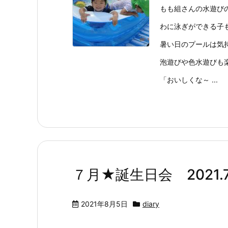
もも組さんの水遊び
わに泳ぎができる子も
暑い日のプールは気
泡遊びや色水遊びも
「おいしくな～ ...
７月★誕生日会 2021.7
2021年8月5日
diary