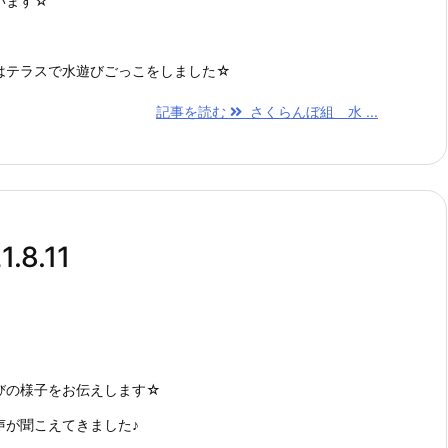
います☆
はテラスで水遊びごっこをしました☆
記事を読む
さくらんぼ組 水 ...
8.11
びの様子をお伝えします☆
声が聞こえてきました♪