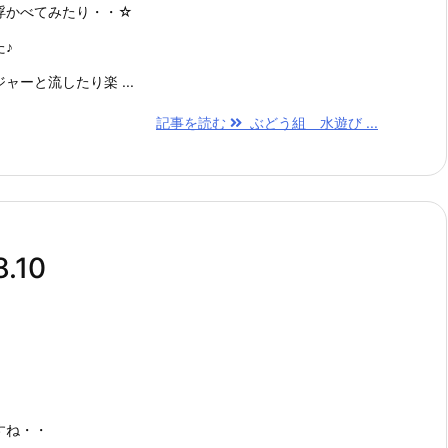
浮かべてみたり・・☆
♪
ーと流したり楽 ...
記事を読む
ぶどう組 水遊び ...
.10
すね・・