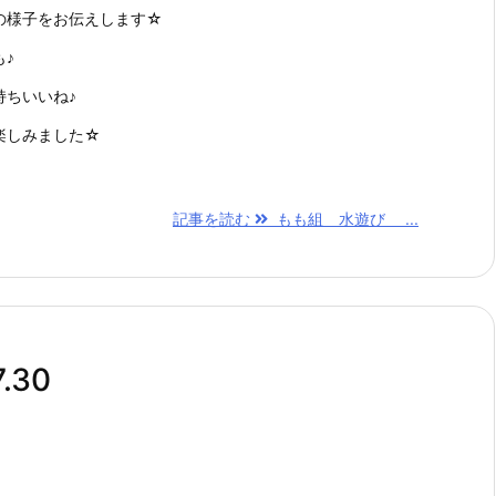
の様子をお伝えします☆
♪
持ちいいね♪
楽しみました☆
記事を読む
もも組 水遊び ...
.30