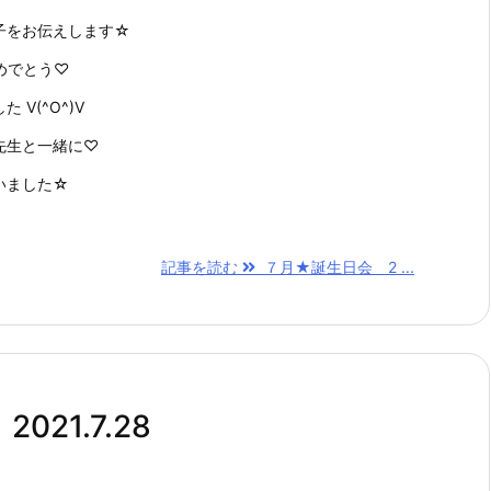
子をお伝えします☆
めでとう♡
V(^O^)V
先生と一緒に♡
いました☆
記事を読む
７月★誕生日会 2 ...
21.7.28