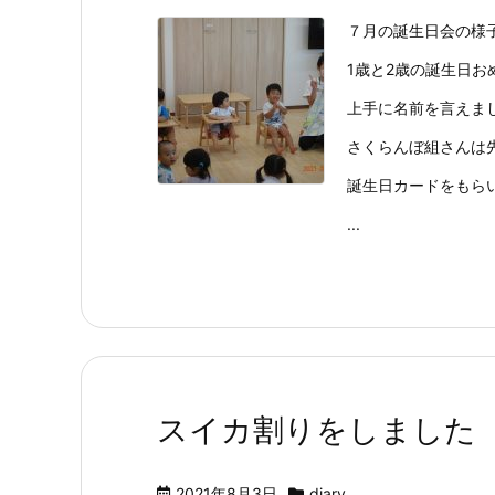
７月の誕生日会の様
1歳と2歳の誕生日お
上手に名前を言えました 
さくらんぼ組さんは
誕生日カードをもら
...
スイカ割りをしました 20
2021年8月3日
diary