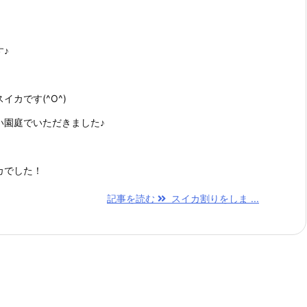
♪
カです(^O^)
い園庭でいただきました♪
」
カでした！
記事を読む
スイカ割りをしま ...