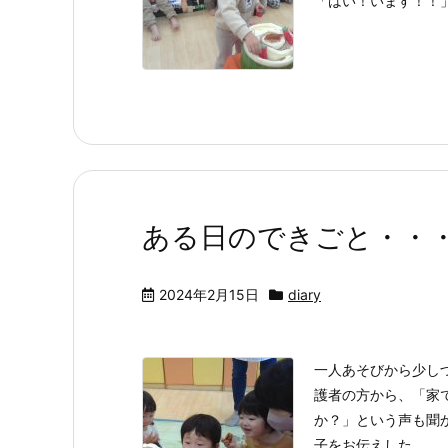
「はい！います！！
ある日のできごと・・・(2
2024年2月15日
diary
一人あそびから少しづ
護者の方から、「家
か？」という声も聞
子をお伝えした ...