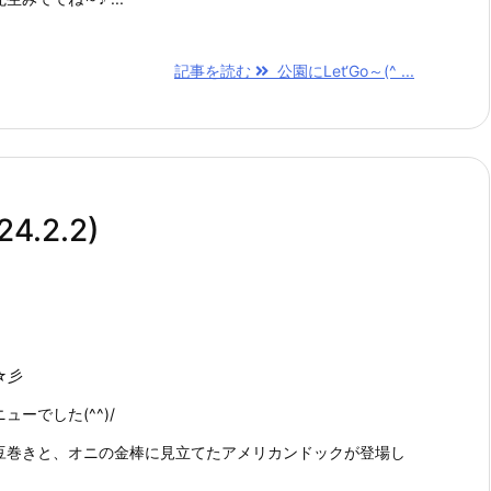
記事を読む
公園にLet‘Go～(^ ...
.2.2)
☆彡
ーでした(^^)/
豆巻きと、オニの金棒に見立てたアメリカンドックが登場し