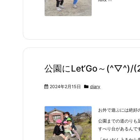
公園にLet‘Go～(^▽^)/(2
2024年2月15日
diary
お外で遊ぶには絶好
公園までの道のりも
すべり台があるんですよ
「かいだん上るから先生