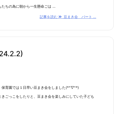
たちの為に朝から一生懸命ごは ...
記事を読む
豆まき会 パート ...
.2.2)
保育園では１日早い豆まき会をしました(*^▽^*)
まきごっこをしたりと、豆まき会を楽しみにしていた子ども