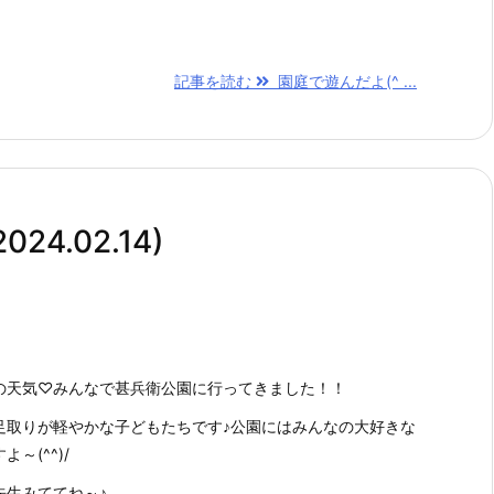
記事を読む
園庭で遊んだよ(^ ...
024.02.14)
の天気♡みんなで甚兵衛公園に行ってきました！！
足取りが軽やかな子どもたちです♪公園にはみんなの大好きな
～(^^)/
みててね～♪ ...