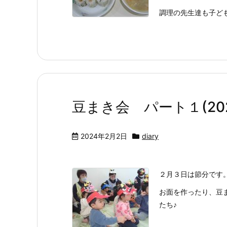
調理の先生達も子ども
豆まき会 パート１(2024
2024年2月2日
diary
２月３日は節分です。
お面を作ったり、豆
たち♪