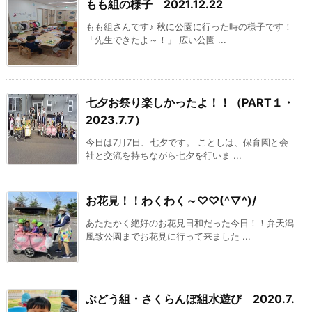
もも組の様子 2021.12.22
もも組さんです♪ 秋に公園に行った時の様子です！
「先生できたよ～！」 広い公園 ...
七夕お祭り楽しかったよ！！（PART１・
2023.7.7）
今日は7月7日、七夕です。 ことしは、保育園と会
社と交流を持ちながら七夕を行いま ...
お花見！！わくわく～♡♡(^▽^)/
あたたかく絶好のお花見日和だった今日！！弁天潟
風致公園までお花見に行って来ました ...
ぶどう組・さくらんぼ組水遊び 2020.7.