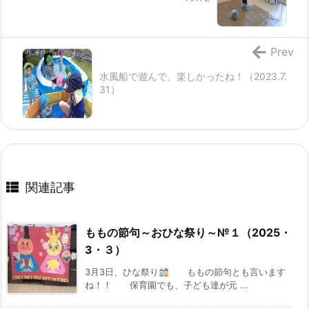
Prev
水風船で遊んで、楽しかったね！（2023.7.
31）
関連記事
ももの節句～おひな祭り～№１（2025・
3・３）
3月3日、ひな祭り
ももの節句とも言います
ね！！ 保育園でも、子ども達が元 ...