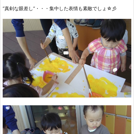
”真剣な眼差し”・・・集中した表情も素敵でしょ☆彡