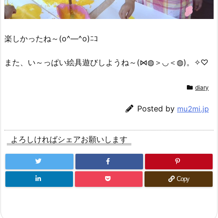
楽しかったね～(o^―^o)ﾆｺ
また、い～っぱい絵具遊びしようね～(⋈◍＞◡＜◍)。✧♡
diary
Posted by
mu2mi.jp
よろしければシェアお願いします
Copy