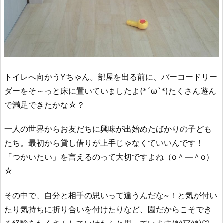
トイレへ向かうYちゃん。部屋を出る前に、バーコードリー
ダーをそ～っと床に置いていましたよ(*´ω`*)たくさん遊ん
で満足できたかな☆？
一人の世界からお友だちに興味が出始めたばかりの子ども
たち。最初から貸し借りが上手じゃなくていいんです！
「つかいたい」を言えるのって大切ですよね（o＾―＾o）
☆
その中で、自分と相手の思いって違うんだな~！と気が付い
たり気持ちに折り合いを付けたりなど、園だからこそでき
る経験をたくさんしていけたらと思っています(*^▽^*)♡