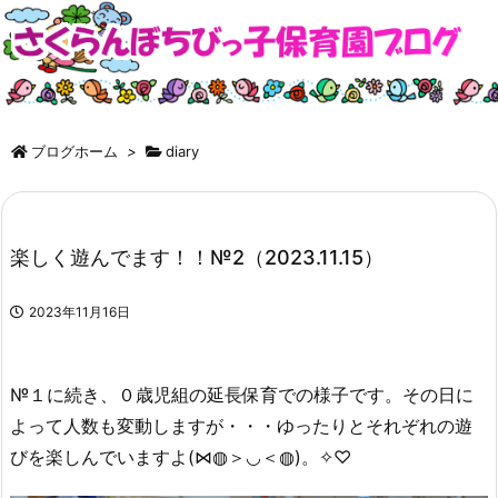
ブログホーム
>
diary
楽しく遊んでます！！№2（2023.11.15）
2023年11月16日
№１に続き、０歳児組の延長保育での様子です。その日に
よって人数も変動しますが・・・ゆったりとそれぞれの遊
びを楽しんでいますよ(⋈◍＞◡＜◍)。✧♡